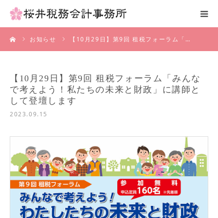
ーム
お知らせ
【10月29日】第9回 租税フォーラム「…
お知らせ
事務所概要
【10月29日】第9回 租税フォーラム「みんな
で考えよう！私たちの未来と財政」に講師と
医療関係者の皆様へ
して登壇します
2023.09.15
よくある質問
採用情報
お問い合わせ
ブログ