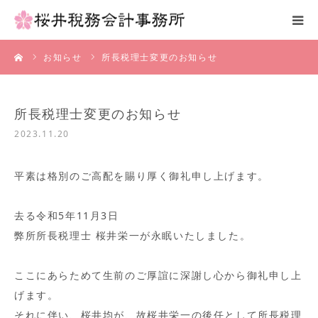
ーム
お知らせ
所長税理士変更のお知らせ
お知らせ
事務所概要
所長税理士変更のお知らせ
2023.11.20
医療関係者の皆様へ
平素は格別のご高配を賜り厚く御礼申し上げます。
よくある質問
去る令和5年11月3日
採用情報
弊所所長税理士 桜井栄一が永眠いたしました。
お問い合わせ
ここにあらためて生前のご厚誼に深謝し心から御礼申し上
げます。
ブログ
それに伴い、桜井均が、故桜井栄一の後任として所長税理