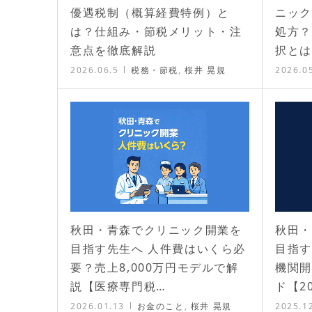
優遇税制（概算経費特例）と
ニック
は？仕組み・節税メリット・注
処方？
意点を徹底解説
択とは
2026.06.5
税務・節税
,
桜井 晃規
2026.0
秋田・青森でクリニック開業を
秋田・
目指す先生へ 人件費はいくら必
目指す
要？売上8,000万円モデルで解
機関開
説【医療専門税…
ド【2
2026.01.13
お金のこと
,
桜井 晃規
2025.1