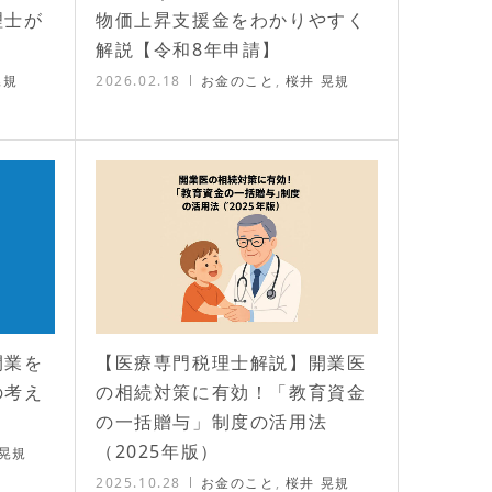
理士が
物価上昇支援金をわかりやすく
解説【令和8年申請】
晃規
2026.02.18
お金のこと
,
桜井 晃規
開業を
【医療専門税理士解説】開業医
の考え
の相続対策に有効！「教育資金
の一括贈与」制度の活用法
（2025年版）
 晃規
2025.10.28
お金のこと
,
桜井 晃規