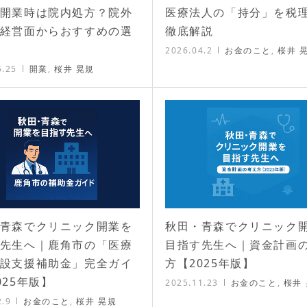
開業時は院内処方？院外
医療法人の「持分」を税
経営面からおすすめの選
徹底解説
2026.04.2
お金のこと
,
桜井 
5.25
開業
,
桜井 晃規
青森でクリニック開業を
秋田・青森でクリニック
先生へ｜鹿角市の「医療
目指す先生へ｜資金計画
設支援補助金」完全ガイ
方【2025年版】
025年版】
2025.11.23
お金のこと
,
桜井
2.9
お金のこと
,
桜井 晃規